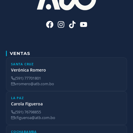
VENTAS
SANTA CRUZ
Verónica Romero
(591) 77701801
vromero@atb.com.bo
LA PAZ
Carola Figueroa
(591) 76798855
cfigueroa@atb.com.bo
COCHABAMBA