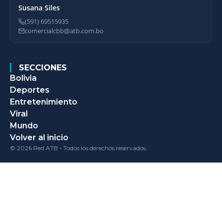
Susana Siles
(591) 69515935
comercialcbb@atb.com.bo
SECCIONES
Bolivia
Deportes
Entretenimiento
Viral
Mundo
Volver al inicio
© 2026 Red ATB - Todos los derechos reservados.