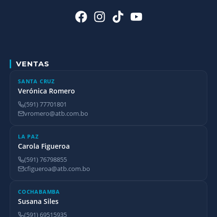
VENTAS
SANTA CRUZ
Verónica Romero
(591) 77701801
vromero@atb.com.bo
LA PAZ
Carola Figueroa
(591) 76798855
cfigueroa@atb.com.bo
COCHABAMBA
Susana Siles
(591) 69515935