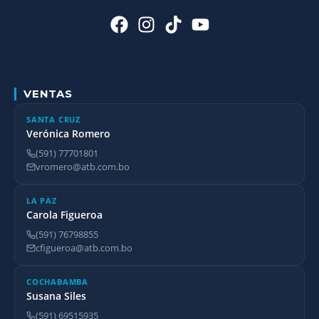
VENTAS
SANTA CRUZ
Verónica Romero
(591) 77701801
vromero@atb.com.bo
LA PAZ
Carola Figueroa
(591) 76798855
cfigueroa@atb.com.bo
COCHABAMBA
Susana Siles
(591) 69515935