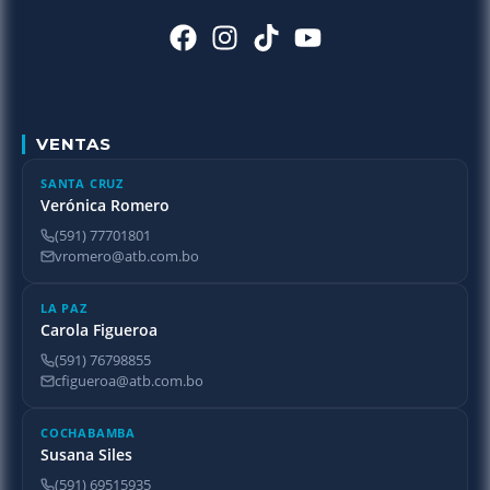
VENTAS
SANTA CRUZ
Verónica Romero
(591) 77701801
vromero@atb.com.bo
LA PAZ
Carola Figueroa
(591) 76798855
cfigueroa@atb.com.bo
COCHABAMBA
Susana Siles
(591) 69515935