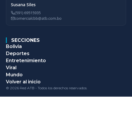
Susana Siles
(591) 69515935
comercialcbb@atb.com.bo
SECCIONES
Bolivia
Deportes
Entretenimiento
Viral
Mundo
Volver al inicio
© 2026 Red ATB - Todos los derechos reservados.