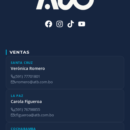
VENTAS
SANTA CRUZ
Verónica Romero
(591) 77701801
vromero@atb.com.bo
LA PAZ
Carola Figueroa
(591) 76798855
cfigueroa@atb.com.bo
COCHABAMBA