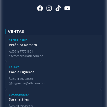
VENTAS
SANTA CRUZ
Verónica Romero
(591) 77701801
vromero@atb.com.bo
LA PAZ
Carola Figueroa
(591) 76798855
cfigueroa@atb.com.bo
COCHABAMBA
Susana Siles
(591) 69515935