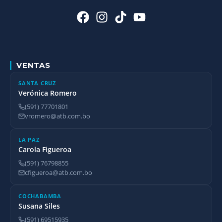
VENTAS
SANTA CRUZ
Verónica Romero
(591) 77701801
vromero@atb.com.bo
LA PAZ
Carola Figueroa
(591) 76798855
cfigueroa@atb.com.bo
COCHABAMBA
Susana Siles
(591) 69515935