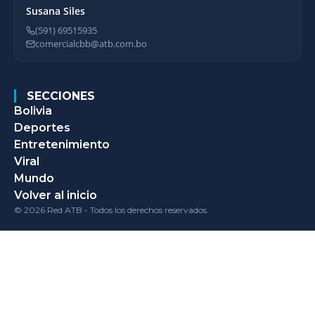
Susana Siles
(591) 69515935
comercialcbb@atb.com.bo
SECCIONES
Bolivia
Deportes
Entretenimiento
Viral
Mundo
Volver al inicio
© 2026 Red ATB - Todos los derechos reservados.