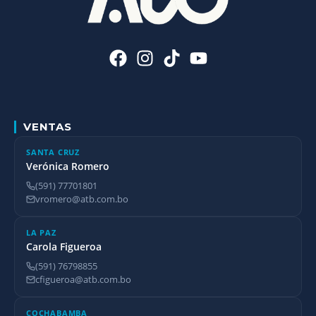
VENTAS
SANTA CRUZ
Verónica Romero
(591) 77701801
vromero@atb.com.bo
LA PAZ
Carola Figueroa
(591) 76798855
cfigueroa@atb.com.bo
COCHABAMBA