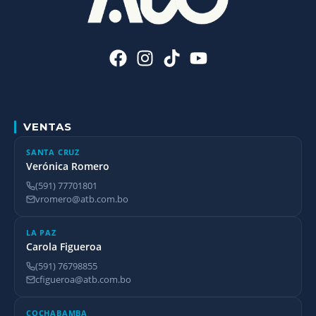
VENTAS
SANTA CRUZ
Verónica Romero
(591) 77701801
vromero@atb.com.bo
LA PAZ
Carola Figueroa
(591) 76798855
cfigueroa@atb.com.bo
COCHABAMBA