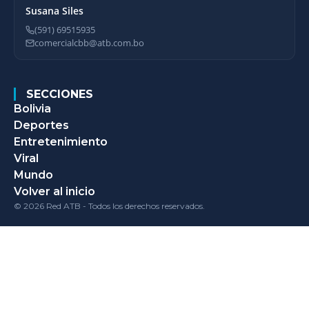
Susana Siles
(591) 69515935
comercialcbb@atb.com.bo
SECCIONES
Bolivia
Deportes
Entretenimiento
Viral
Mundo
Volver al inicio
© 2026 Red ATB - Todos los derechos reservados.