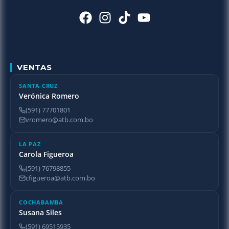
VENTAS
SANTA CRUZ
Verónica Romero
(591) 77701801
vromero@atb.com.bo
LA PAZ
Carola Figueroa
(591) 76798855
cfigueroa@atb.com.bo
COCHABAMBA
Susana Siles
(591) 69515935