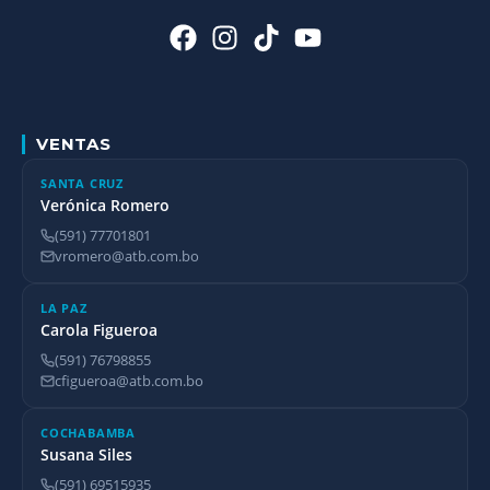
VENTAS
SANTA CRUZ
Verónica Romero
(591) 77701801
vromero@atb.com.bo
LA PAZ
Carola Figueroa
(591) 76798855
cfigueroa@atb.com.bo
COCHABAMBA
Susana Siles
(591) 69515935