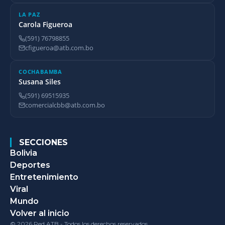
LA PAZ
Carola Figueroa
(591) 76798855
cfigueroa@atb.com.bo
COCHABAMBA
Susana Siles
(591) 69515935
comercialcbb@atb.com.bo
SECCIONES
Bolivia
Deportes
Entretenimiento
Viral
Mundo
Volver al inicio
© 2026 Red ATB - Todos los derechos reservados.