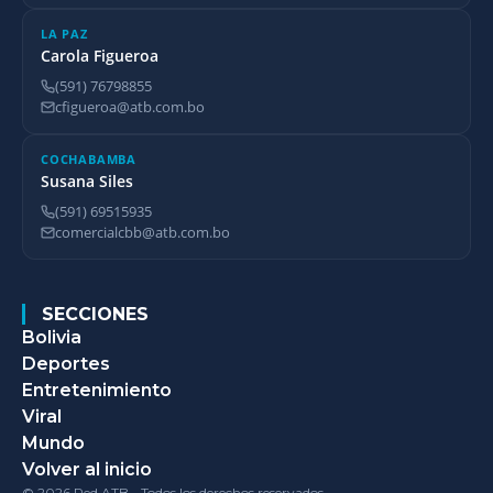
LA PAZ
Carola Figueroa
(591) 76798855
cfigueroa@atb.com.bo
COCHABAMBA
Susana Siles
(591) 69515935
comercialcbb@atb.com.bo
SECCIONES
Bolivia
Deportes
Entretenimiento
Viral
Mundo
Volver al inicio
© 2026 Red ATB - Todos los derechos reservados.