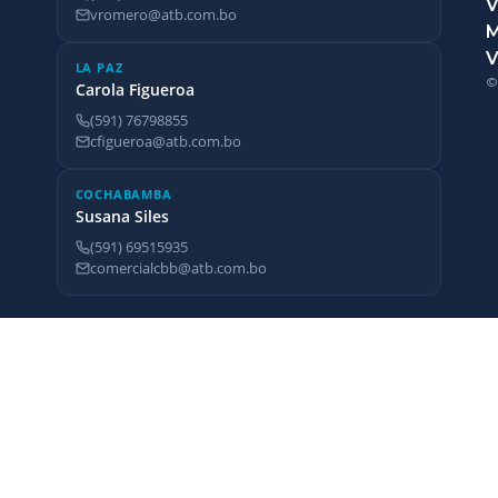
V
vromero@atb.com.bo
V
LA PAZ
©
Carola Figueroa
(591) 76798855
cfigueroa@atb.com.bo
COCHABAMBA
Susana Siles
(591) 69515935
comercialcbb@atb.com.bo