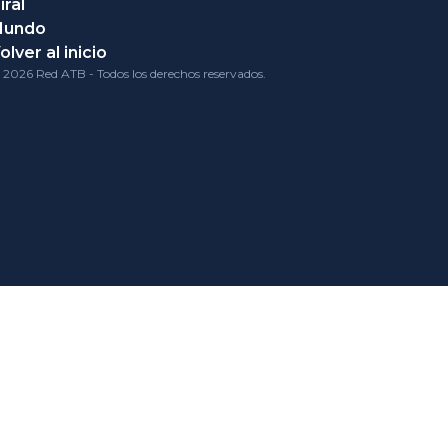
iral
Mundo
olver al inicio
 2026 Red ATB - Todos los derechos reservados.