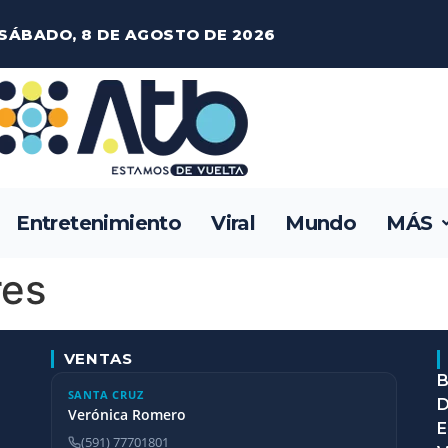
SÁBADO, 8 DE AGOSTO DE 2026
Entretenimiento
Viral
Mundo
MÁS
res
VENTAS
B
SANTA CRUZ
D
Verónica Romero
E
(591) 77701801