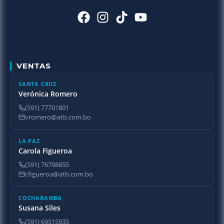
VENTAS
SANTA CRUZ
Verónica Romero
(591) 77701801
vromero@atb.com.bo
LA PAZ
Carola Figueroa
(591) 76798855
cfigueroa@atb.com.bo
COCHABAMBA
Susana Siles
(591) 69515935