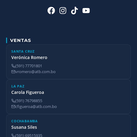
VENTAS
SANTA CRUZ
Verónica Romero
(591) 77701801
vromero@atb.com.bo
LA PAZ
Carola Figueroa
(591) 76798855
cfigueroa@atb.com.bo
COCHABAMBA
Susana Siles
(591) 69515935