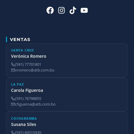
VENTAS
SANTA CRUZ
Verónica Romero
(591) 77701801
vromero@atb.com.bo
LA PAZ
Carola Figueroa
(591) 76798855
cfigueroa@atb.com.bo
COCHABAMBA
Susana Siles
(591) 69515935