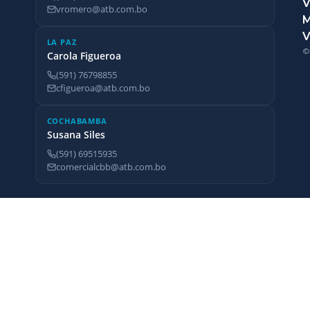
V
vromero@atb.com.bo
V
LA PAZ
©
Carola Figueroa
(591) 76798855
cfigueroa@atb.com.bo
COCHABAMBA
Susana Siles
(591) 69515935
comercialcbb@atb.com.bo