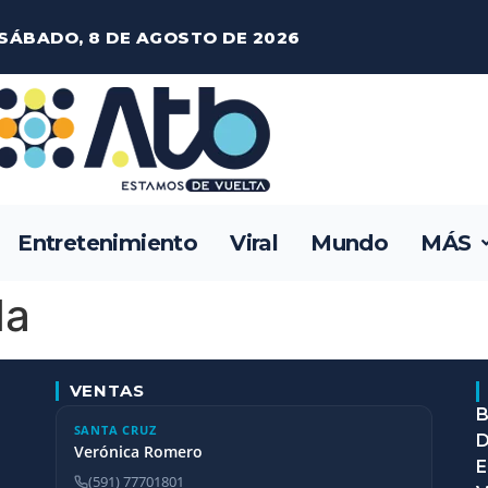
SÁBADO, 8 DE AGOSTO DE 2026
Entretenimiento
Viral
Mundo
MÁS
da
VENTAS
B
SANTA CRUZ
D
Verónica Romero
E
(591) 77701801