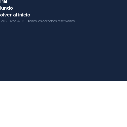
iral
Mundo
olver al inicio
 2026 Red ATB - Todos los derechos reservados.